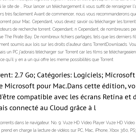
 le site de … Pour lancer un téléchargement il vous suffit de renseigner l'
hiers très facilement Avant de commencer, nous vous recommanderons quel
ent torrent pour Mac. Cependant, vous devez savoir où télécharger les torr
teurs de recherche torrent. Cependant, n Cependant, de nombreuses perso
 que The Pirate Bay. De nombreux fichiers partagés, tels que les derniers f
lement soumis aux lois sur les droits d'auteur dans TorrentDownloads. Vou
isais un PC j'adorais télécharger sur Torrent car les films se téléchargea
e qu'il y en a un qui offre les meme possibilités que Torrent
rent: 2.7 Go; Catégories: Logiciels; Microsoft
e Microsoft pour Mac.Dans cette édition, vo
'être compatible avec les écrans Retina et
ais connecté au Cloud grâce à l
rrents dans le navigateur. No. 9: Vuze HD Video Player Vuze HD Video Pl
t. Il prend en charge la lecture de vidéos sur PC, Mac, iPhone, Xbox 360, 