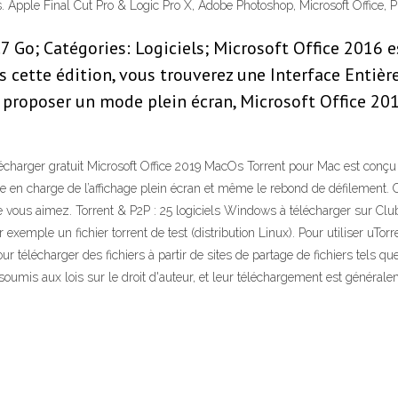
 Apple Final Cut Pro & Logic Pro X, Adobe Photoshop, Microsoft Office, Pi
.7 Go; Catégories: Logiciels; Microsoft Office 2016 e
cette édition, vous trouverez une Interface Entière
e proposer un mode plein écran, Microsoft Office 2
écharger gratuit Microsoft Office 2019 MacOs Torrent pour Mac est conçu d
ise en charge de l’affichage plein écran et même le rebond de défilement.
ous aimez. Torrent & P2P : 25 logiciels Windows à télécharger sur Clubic.
emple un fichier torrent de test (distribution Linux). Pour utiliser uTorren
r télécharger des fichiers à partir de sites de partage de fichiers tels q
 soumis aux lois sur le droit d'auteur, et leur téléchargement est général