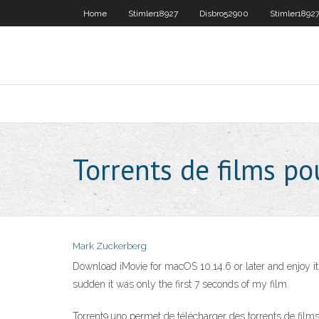
Home
Stimler18927
Disbro52900
Stimler1892
Torrents de films p
Mark Zuckerberg
Download iMovie for macOS 10.14.6 or later and enjoy it
sudden it was only the first 7 seconds of my film.
Torrent9.uno permet de télécharger des torrents de films, 