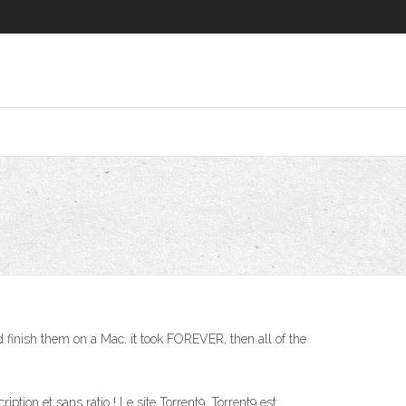
 finish them on a Mac. it took FOREVER, then all of the
ption et sans ratio ! Le site Torrent9. Torrent9 est