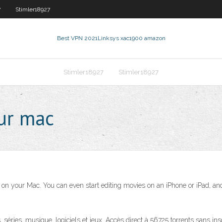
7
Stimler18927
Best VPN 2021
Linksys xac1900 amazon
Stimler18927
Stimler18927
our mac
 on your Mac. You can even start editing movies on an iPhone or iPad, and
séries, musique, logiciels et jeux. Accès direct à 56725 torrents sans inscri